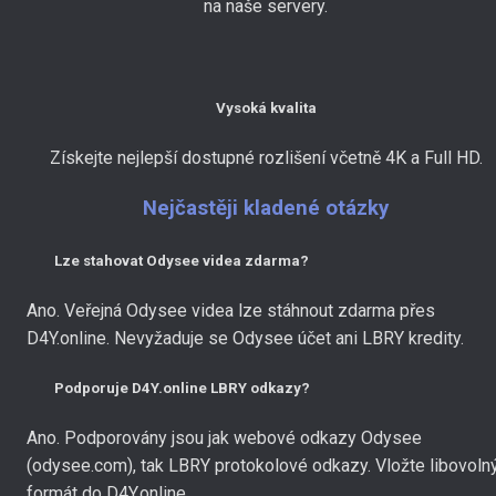
na naše servery.
Vysoká kvalita
Získejte nejlepší dostupné rozlišení včetně 4K a Full HD.
Nejčastěji kladené otázky
Lze stahovat Odysee videa zdarma?
Ano. Veřejná Odysee videa lze stáhnout zdarma přes
D4Y.online. Nevyžaduje se Odysee účet ani LBRY kredity.
Podporuje D4Y.online LBRY odkazy?
Ano. Podporovány jsou jak webové odkazy Odysee
(odysee.com), tak LBRY protokolové odkazy. Vložte libovoln
formát do D4Y.online.