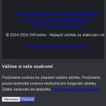
YouTube
Downloader
TikTok
Downloader
Instagram
Downloader
Facebook
Downloader
Twitter/X
Downloader
Twitch
Downloader
© 2024-
2026
D4Y.online -
Nejlepší zážitek ze stahování vide
Podmínky
Soukromí
Cookies
DMCA
API
Vážíme si vaše soukromí
Používáme cookies ke zlepšení vašeho zážitku. Používáme
pouze technické cookies nezbytné pro fungování stránky.
Žádné sledování ani analytika.
Přečíst naše zásady cookies
Odmítnout
Přijmout