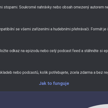
ými stopami. Soukromé nahrávky nebo obsah omezený autorem nej
atibilní se všemi zařízeními a hudebními přehrávači. Formát je i
Vložte odkaz na epizodu nebo celý podcast feed a stáhněte si ep
 skladeb nebo podcastů, kolik potřebujete, zcela zdarma a bez re
Jak to funguje