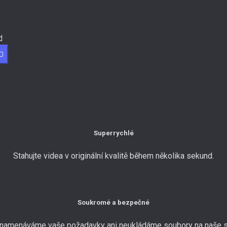
d
O
Superrychlé
Stahujte videa v originální kvalitě během několika sekund.
Soukromé a bezpečné
amenáváme vaše požadavky ani neukládáme soubory na naše s