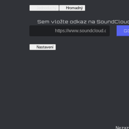
Jednoduchý
Hromadný
Sem vložte odkaz na SoundClou
G
Nastavení
Nezazn