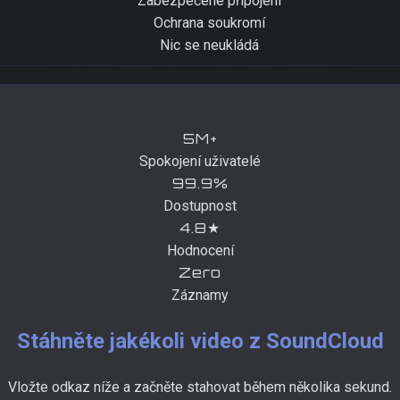
Zabezpečené připojení
Ochrana soukromí
Nic se neukládá
5M+
Spokojení uživatelé
99.9%
Dostupnost
4.8★
Hodnocení
Zero
Záznamy
Stáhněte jakékoli video z SoundCloud
Vložte odkaz níže a začněte stahovat během několika sekund.