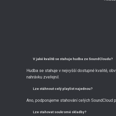
V jaké kvalitě se stahuje hudba ze SoundCloudu?
Hudba se stahuje v nejvyšší dostupné kvalitě, ob
nahrávku zveřejnil.
Lze stáhnout celý playlist najednou?
Ano, podporujeme stahování celých SoundCloud pla
Lze stahovat soukromé skladby?