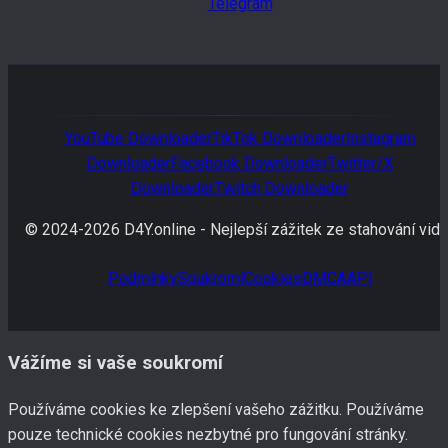
Telegram
YouTube
Downloader
TikTok
Downloader
Instagram
Downloader
Facebook
Downloader
Twitter/X
Downloader
Twitch
Downloader
© 2024-
2026
D4Y.online -
Nejlepší zážitek ze stahování vide
Podmínky
Soukromí
Cookies
DMCA
API
Vážíme si vaše soukromí
Používáme cookies ke zlepšení vašeho zážitku. Používáme
pouze technické cookies nezbytné pro fungování stránky.