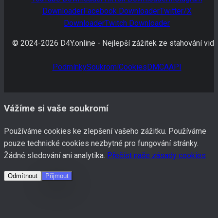
Downloader
Facebook
Downloader
Twitter/X
Downloader
Twitch
Downloader
© 2024-
2026
D4Y.online -
Nejlepší zážitek ze stahování vide
Podmínky
Soukromí
Cookies
DMCA
API
Vážíme si vaše soukromí
Používáme cookies ke zlepšení vašeho zážitku. Používáme
pouze technické cookies nezbytné pro fungování stránky.
Žádné sledování ani analytika.
Přečíst naše zásady cookies
Odmítnout
Přijmout