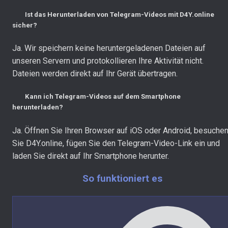
Ist das Herunterladen von Telegram-Videos mit D4Y.online
sicher?
Ja. Wir speichern keine heruntergeladenen Dateien auf
unseren Servern und protokollieren Ihre Aktivität nicht.
Dateien werden direkt auf Ihr Gerät übertragen.
Kann ich Telegram-Videos auf dem Smartphone
herunterladen?
Ja. Öffnen Sie Ihren Browser auf iOS oder Android, besuche
Sie D4Y.online, fügen Sie den Telegram-Video-Link ein und
laden Sie direkt auf Ihr Smartphone herunter.
So funktioniert es