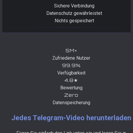
Sichere Verbindung
Datenschutz gewährleistet
Nichts gespeichert
5M+
Zufriedene Nutzer
99.9%
Verfügbarkeit
4.8★
Bewertung
Zero
Datenspeicherung
Jedes Telegram-Video herunterladen