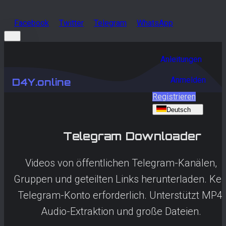
Facebook
Twitter
Telegram
WhatsApp
Anleitungen
Anmelden
D4Y.online
Registrieren
Deutsch
Telegram
Downloader
Videos von öffentlichen Telegram-Kanälen,
Gruppen und geteilten Links herunterladen. Kei
Telegram-Konto erforderlich. Unterstützt MP4,
Audio-Extraktion und große Dateien.