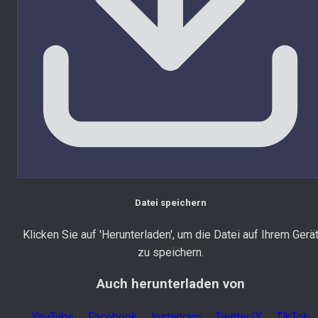
Datei speichern
Klicken Sie auf 'Herunterladen', um die Datei auf Ihrem Gerä
zu speichern.
Auch herunterladen von
YouTube
Facebook
Instagram
Twitter/X
TikTok