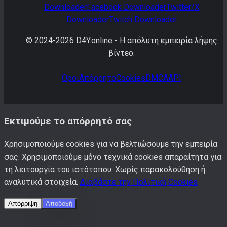
Downloader
Facebook
Downloader
Twitter/X
Downloader
Twitch
Downloader
© 2024-
2026
D4Y.online -
Η απόλυτη εμπειρία λήψης
βίντεο.
Όροι
Απόρρητο
Cookies
DMCA
API
Εκτιμούμε το απόρρητό σας
Χρησιμοποιούμε cookies για να βελτιώσουμε την εμπειρία
σας. Χρησιμοποιούμε μόνο τεχνικά cookies απαραίτητα για
τη λειτουργία του ιστότοπου. Χωρίς παρακολούθηση ή
αναλυτικά στοιχεία.
Διαβάστε την Πολιτική Cookies
Απόρριψη
Αποδοχή