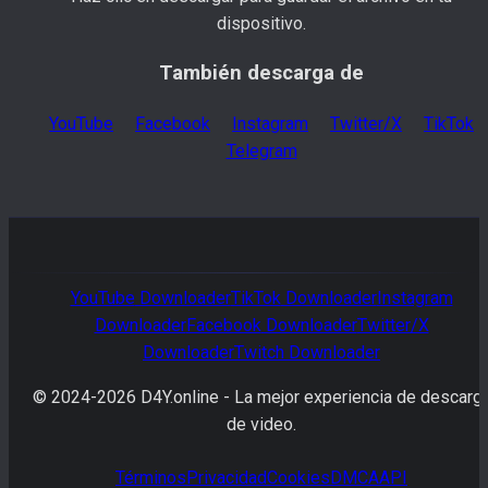
dispositivo.
También descarga de
YouTube
Facebook
Instagram
Twitter/X
TikTok
Telegram
YouTube
Downloader
TikTok
Downloader
Instagram
Downloader
Facebook
Downloader
Twitter/X
Downloader
Twitch
Downloader
© 2024-
2026
D4Y.online -
La mejor experiencia de descarg
de video.
Términos
Privacidad
Cookies
DMCA
API