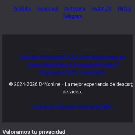
YouTube
Facebook
Instagram
Twitter/X
TikTok
Telegram
YouTube
Downloader
TikTok
Downloader
Instagram
Downloader
Facebook
Downloader
Twitter/X
Downloader
Twitch
Downloader
© 2024-
2026
D4Y.online -
La mejor experiencia de descarg
de video.
Términos
Privacidad
Cookies
DMCA
API
Valoramos tu privacidad