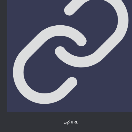
کپی URL