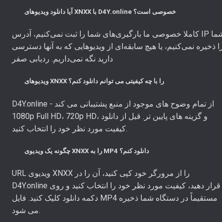
آیا دانلود ویدیوهای XNXX با D4Y.online خصوصی است؟
کاملا خصوصی ما بارگیری‌های شما را ثبت نمی‌کنیم، آدرس IP شما
ا ذخیره نمی‌کنیم، یا هیچ سابقه‌ای از ویدیوهایی که به آنها دسترسی
دارید نگه نمی‌داریم. ردیابی صفر
ویدیوهای XNXX را با چه کیفیتی می توانم دانلود کنم؟
D4Y.online از تمام وضوح های موجود از منبع پشتیبانی می کند -
1080p Full HD، 720p HD، و گزینه های پایین تر. قبل از دانلود
کیفیت مورد نظر خود را انتخاب کنید.
چگونه یک ویدیوی XNXX را به MP4 دانلود کنم؟
URL ویدیوی XNXX را از مرورگر خود کپی کنید، آن را در
D4Y.online قرار دهید، کیفیت مورد نظر خود را انتخاب کنید و روی
دکمه دانلود کلیک کنید. فایل MP4 مستقیماً در دستگاه شما ذخیره
می شود.