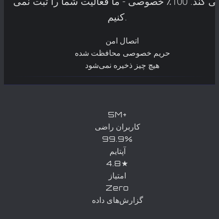
می کند. 100٪ خصوصی - ما فعالیت شما را ثبت نمی
کنیم.
اتصال امن
حریم خصوصی محافظت شده
هیچ چیز ذخیره نمی‌شود
5M+
کاربران راضی
99.9%
آپتایم
4.8★
امتیاز
Zero
گزارش‌های داده