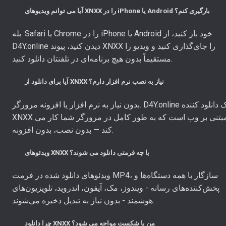
آیا می توانم ویدیوهای XNXX را در iPhone یا Android بارگیری کنم؟
بله. Safari یا Chrome را در iPhone یا Android خود باز کنید، از
D4Y.online دیدن کنید، پیوند XNXX را جای‌گذاری کنید و ویدیو را
مستقیماً بدون هیچ برنامه‌ای در تلفنتان دانلود کنید.
آیا برای دانلود از XNXX نیاز به نصب نرم افزار دارم؟
بدون نیاز به نرم افزار یا افزونه مرورگر. D4Y.online یک دانلود کننده
XNXX مبتنی بر وب است که به طور کامل در مرورگر شما کار می
کند — بدون نصب، بدون افزونه.
ویدئوهای XNXX با چه فرمتی دانلود می شوند؟
ویدئوهای دانلود شده در فرمت MP4، سازگار با همه دستگاه‌ها و
پخش‌کننده‌های رسانه - ویندوز، مک، آیفون، اندروید، تلویزیون‌های
هوشمند - بدون نیاز به تبدیل ذخیره می‌شوند.
چرا دانلود XNXX من با شکست مواجه می شود؟