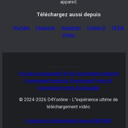
appareil.
Téléchargez aussi depuis
YouTube
Facebook
Instagram
Twitter/X
TikTok
Vimeo
YouTube
Downloader
TikTok
Downloader
Instagram
Downloader
Facebook
Downloader
Twitter/X
Downloader
Twitch
Downloader
© 2024-
2026
D4Y.online -
L''expérience ultime de
téléchargement vidéo.
Conditions
Confidentialité
Cookies
DMCA
API