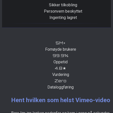
Sikker tilkobling
Personvern beskyttet
Ingenting lagret
5M+
Fornøyde brukere
99.9%
Oppetid
4.8★
Vurdering
Zero
Dataloggføring
Hent hvilken som helst Vimeo-video