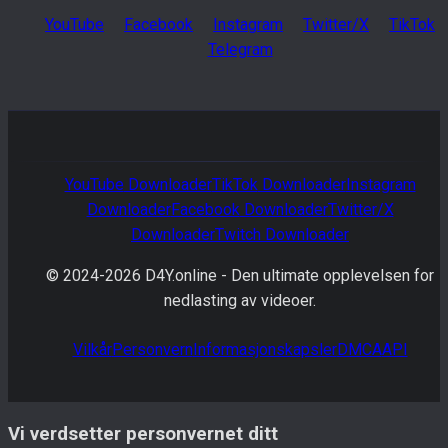
YouTube
Facebook
Instagram
Twitter/X
TikTok
Telegram
YouTube
Downloader
TikTok
Downloader
Instagram
Downloader
Facebook
Downloader
Twitter/X
Downloader
Twitch
Downloader
© 2024-
2026
D4Y.online -
Den ultimate opplevelsen for
nedlasting av videoer.
Vilkår
Personvern
Informasjonskapsler
DMCA
API
Vi verdsetter personvernet ditt