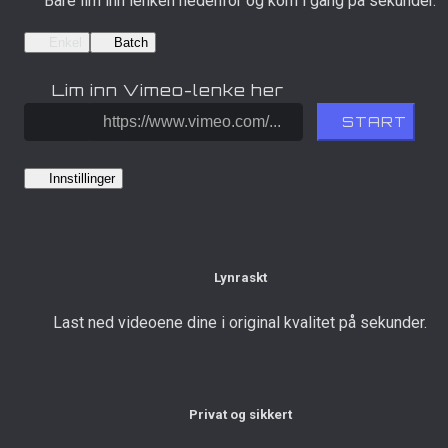
Bare lim inn lenken nedenfor og kom i gang på sekunder.
Enkel
Batch
Lim inn Vimeo-lenke her
START
Innstillinger
Lynraskt
Last ned videoene dine i original kvalitet på sekunder.
Privat og sikkert