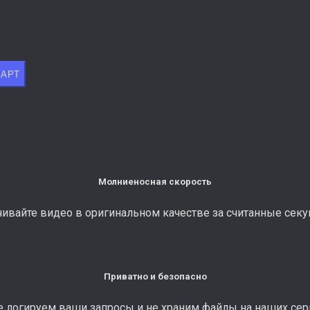
ТАРТ
Молниеносная скорость
чивайте видео в оригинальном качестве за считанные секу
Приватно и безопасно
 логируем ваши запросы и не храним файлы на наших сер