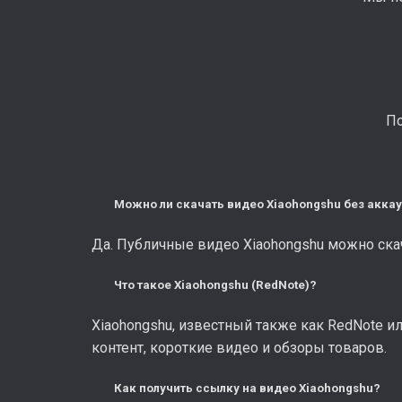
По
Можно ли скачать видео Xiaohongshu без акка
Да. Публичные видео Xiaohongshu можно скача
Что такое Xiaohongshu (RedNote)?
Xiaohongshu, известный также как RedNote и
контент, короткие видео и обзоры товаров.
Как получить ссылку на видео Xiaohongshu?