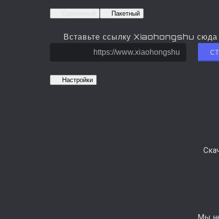
Одиночный
Пакетный
Вставьте ссылку Xiaohongshu сюда
С
Настройки
Ска
Мы не