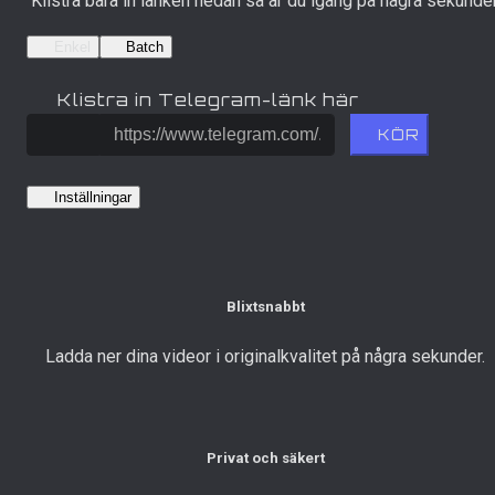
Klistra bara in länken nedan så är du igång på några sekunder
Enkel
Batch
Klistra in Telegram-länk här
KÖR
Inställningar
Blixtsnabbt
Ladda ner dina videor i originalkvalitet på några sekunder.
Privat och säkert