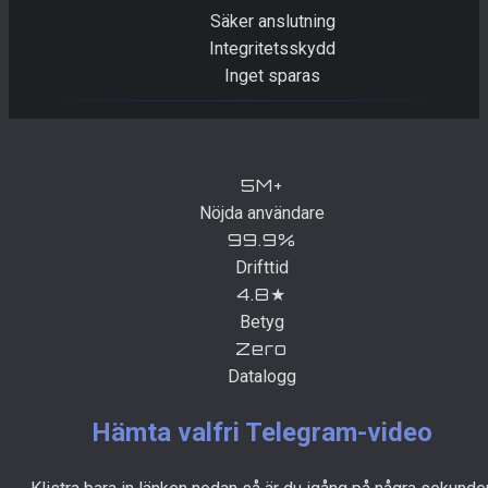
Säker anslutning
Integritetsskydd
Inget sparas
5M+
Nöjda användare
99.9%
Drifttid
4.8★
Betyg
Zero
Datalogg
Hämta valfri Telegram-video