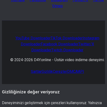
Vimeo
YouTube
Downloader
TikTok
Downloader
Instagram
Downloader
Facebook
Downloader
Twitter/X
Downloader
Twitch
Downloader
© 2024-
2026
D4Y.online -
Üstün video indirme deneyimi.
Şartlar
Gizlilik
Çerezler
DMCA
API
Gizliliğinize değer veriyoruz
Deneyiminizi geliştirmek için çerezleri kullanıyoruz. Yalnızca