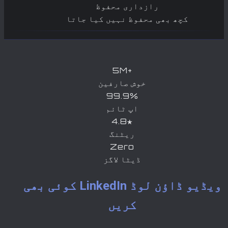
رازداری محفوظ
کچھ بھی محفوظ نہیں کیا جاتا
5M+
خوش صارفین
99.9%
اپ ٹائم
4.8★
ریٹنگ
Zero
ڈیٹا لاگز
کوئی بھی LinkedIn ویڈیو ڈاؤن لوڈ
کریں