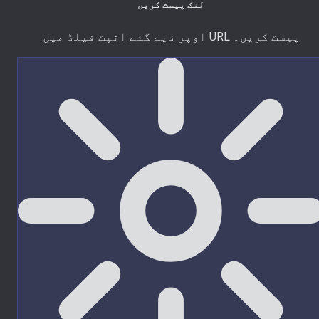
لنک پیسٹ کریں
اوپر دیے گئے انپٹ فیلڈ میں URL پیسٹ کریں۔