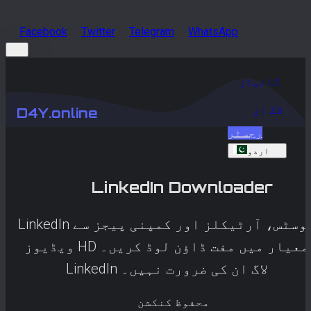
Facebook
Twitter
Telegram
WhatsApp
گائیڈز
لاگ ان
D4Y.online
رجسٹر
اردو
LinkedIn
Downloader
LinkedIn پوسٹس، آرٹیکلز اور کمپنی پیجز سے
ویڈیوز HD معیار میں مفت ڈاؤن لوڈ کریں۔
LinkedIn لاگ ان کی ضرورت نہیں۔
محفوظ کنکشن