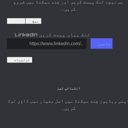
بس نیچے لنک پیسٹ کریں اور چند سیکنڈ میں شروع
کریں۔
بیچ
واحد
LinkedIn لنک یہاں پیسٹ کریں
جائیں
ترتیبات
انتہائی تیز
پنی ویڈیوز چند سیکنڈ میں اصل معیار میں ڈاؤن لوڈ
کریں۔