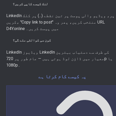
لنک کیسے کاپی کریں؟
LinkedIn پر، ویڈیو والی پوسٹ پر تین نقطے (...) پر کلک
کریں، ''Copy link to post'' منتخب کریں، پھر وہ URL
D4Y.online میں پیسٹ کریں۔
کون سی کوالٹی ملے گی؟
LinkedIn ویڈیوز LinkedIn کی طرف سے دستیاب بہترین
معیار میں ڈاؤن لوڈ ہوتی ہیں — عام طور پر 720p یا
1080p۔
یہ کیسے کام کرتا ہے