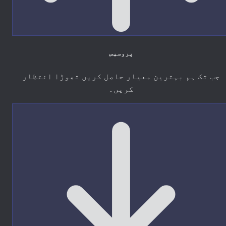
پروسیس
جب تک ہم بہترین معیار حاصل کریں تھوڑا انتظار
کریں۔