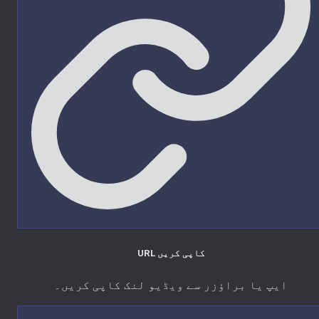
URL کاپی کریں
ایپ یا براؤزر سے ویڈیو لنک کاپی کریں۔