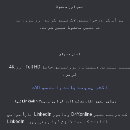
نجی اور محفوظ
ہم آپ کی درخواستیں لاگ نہیں کرتے اور سرور پر
فائلیں محفوظ نہیں کرتے۔
اعلیٰ معیار
4K اور Full HD سمیت بہترین دستیاب ریزولیوشن حاصل
کریں۔
اکثر پوچھے جانے والے سوالات
کیا LinkedIn ویڈیو بغیر اکاؤنٹ کے ڈاؤن لوڈ ہوتی ہے؟
ہاں! عوامی LinkedIn ویڈیوز D4Y.online کے ذریعے بغیر
LinkedIn اکاؤنٹ کے مفت ڈاؤن لوڈ ہوتی ہیں۔