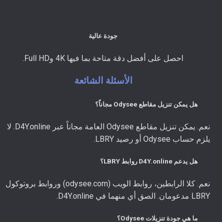
جودة عالية
احصل على أفضل دقة متاحة بما فيها 4K وFull HD.
الأسئلة الشائعة
هل يمكن تنزيل مقاطع Odysee مجاناً؟
نعم. يمكن تنزيل مقاطع Odysee العامة مجاناً عبر D4Y.online. لا
يلزم حساب Odysee أو رصيد LBRY.
هل يدعم D4Y.online روابط LBRY؟
نعم. كلا الرابطين، روابط الويب (odysee.com) وروابط بروتوكول
LBRY مدعومان. الصق أي منهما في D4Y.online.
ما هي جودة تنزيلات Odysee؟