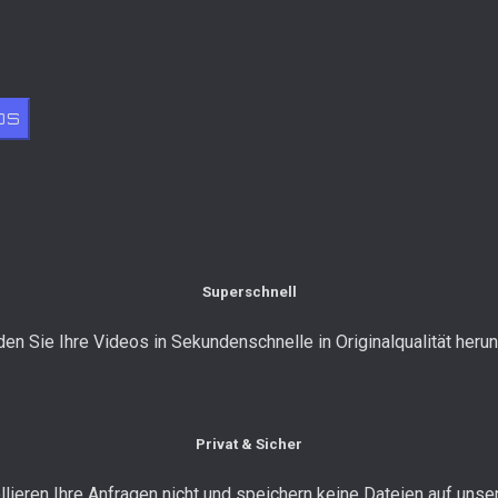
OS
Superschnell
en Sie Ihre Videos in Sekundenschnelle in Originalqualität herun
Privat & Sicher
llieren Ihre Anfragen nicht und speichern keine Dateien auf unse