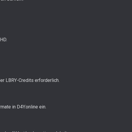
 HD.
r LBRY-Credits erforderlich.
ate in D4Y.online ein.