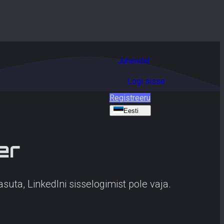
Juhendid
Logi sisse
Registreeru
Eesti
er
Tasuta, LinkedIni sisselogimist pole vaja.