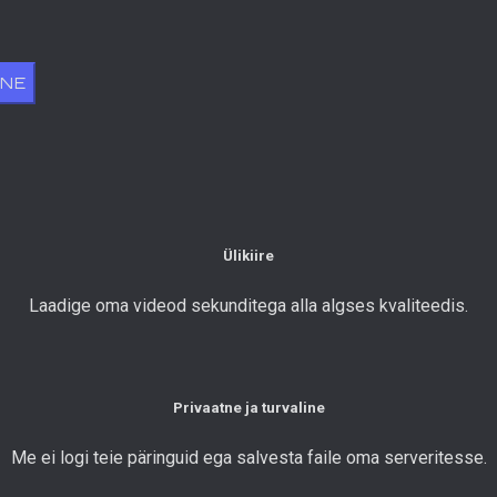
INE
Ülikiire
Laadige oma videod sekunditega alla algses kvaliteedis.
Privaatne ja turvaline
Me ei logi teie päringuid ega salvesta faile oma serveritesse.