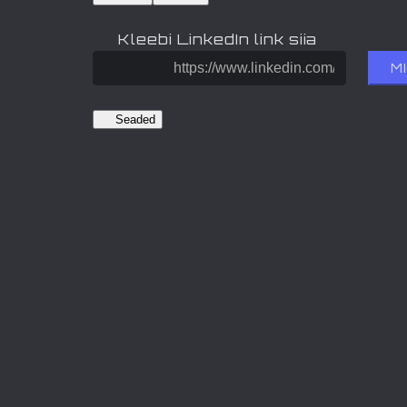
Kleebi LinkedIn link siia
M
Seaded