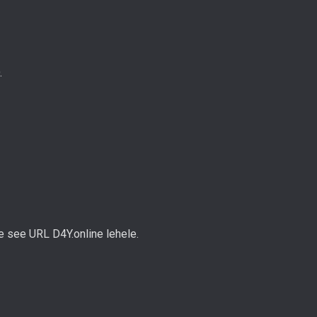
.
ge see URL D4Y.online lehele.