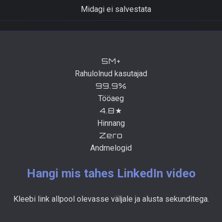
Midagi ei salvestata
5M+
Rahulolnud kasutajad
99.9%
Tööaeg
4.8★
Hinnang
Zero
Andmelogid
Hangi mis tahes LinkedIn video
Kleebi link allpool olevasse väljale ja alusta sekunditega.