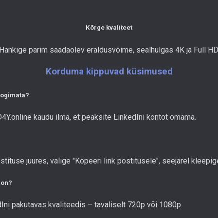
Kõrge kvaliteet
Hankige parim saadaolev eraldusvõime, sealhulgas 4K ja Full HD
Korduma kippuvad küsimused
 logimata?
 D4Y.online kaudu ilma, et peaksite LinkedIni kontot omama.
stituse juures, valige "Kopeeri link postitusele", seejärel kleepi
 on?
Ini pakutavas kvaliteedis – tavaliselt 720p või 1080p.