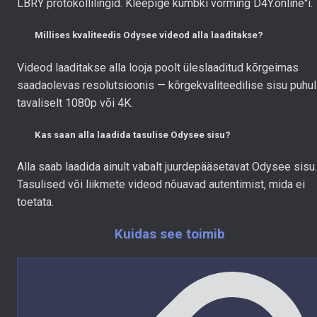
LBRY protokollilingid. Kleepige kumbki vorming D4Y.online''i.
Millises kvaliteedis Odysee videod alla laaditakse?
Videod laaditakse alla looja poolt üleslaaditud kõrgeimas
saadaolevas resolutsioonis — kõrgekvaliteedilise sisu puhul
tavaliselt 1080p või 4K.
Kas saan alla laadida tasulise Odysee sisu?
Alla saab laadida ainult vabalt juurdepääsetavat Odysee sisu.
Tasulised või liikmete videod nõuavad autentimist, mida ei
toetata.
Kuidas see toimib