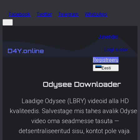
Facebook
Twitter
Telegram
WhatsApp
Juhendid
Logi sisse
D4Y.online
Registreeru
Eesti
Odysee
Downloader
Laadige Odysee (LBRY) videoid alla HD
kvaliteedis. Salvestage mis tahes avalik Odyse
video oma seadmesse tasuta —
detsentraliseeritud sisu, kontot pole vaja.