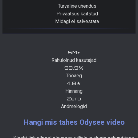
Turvaline ühendus
Privaatsus kaitstud
Midagi ei salvestata
5M+
Rahulolnud kasutajad
99.9%
Tööaeg
4.8★
Hinnang
Zero
Andmelogid
Hangi mis tahes Odysee video