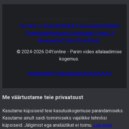
YouTube
Downloader
TikTok
Downloader
Instagram
Downloader
Facebook
Downloader
Twitter/X
Downloader
Twitch
Downloader
© 2024-
2026
D4Y.online -
Parim video allalaadimise
kogemus.
Tingimused
Privaatsus
Küpsised
DMCA
API
Me väärtustame teie privaatsust
Kasutame küpsiseid teie kasutuskogemuse parandamiseks.
Kasutame ainult saidi toimimiseks vajalikke tehnilisi
küpsiseid. Jälgimist ega analüütikat ei toimu.
Loe meie