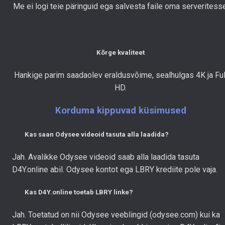
Me ei logi teie päringuid ega salvesta faile oma serveritesse
Kõrge kvaliteet
Hankige parim saadaolev eraldusvõime, sealhulgas 4K ja Ful
HD.
Korduma kippuvad küsimused
Kas saan Odysee videoid tasuta alla laadida?
Jah. Avalikke Odysee videoid saab alla laadida tasuta
D4Y.online abil. Odysee kontot ega LBRY krediite pole vaja.
Kas D4Y.online toetab LBRY linke?
Jah. Toetatud on nii Odysee veeblingid (odysee.com) kui ka