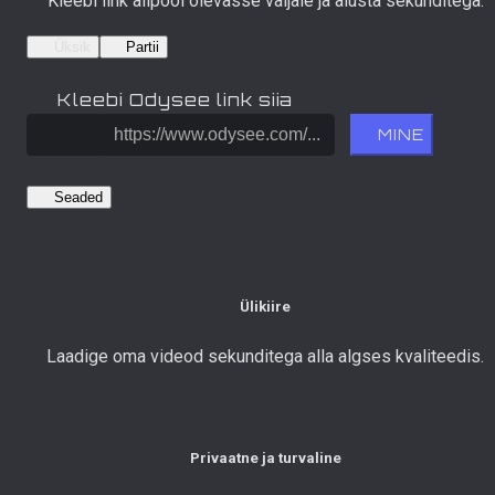
Kleebi link allpool olevasse väljale ja alusta sekunditega.
Üksik
Partii
Kleebi Odysee link siia
MINE
Seaded
Ülikiire
Laadige oma videod sekunditega alla algses kvaliteedis.
Privaatne ja turvaline