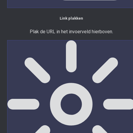
Link plakken
Plak de URL in het invoerveld hierboven.