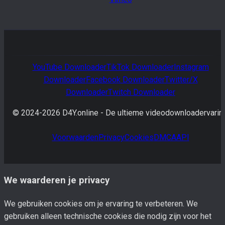
YouTube
Downloader
TikTok
Downloader
Instagram
Downloader
Facebook
Downloader
Twitter/X
Downloader
Twitch
Downloader
© 2024-
2026
D4Y.online -
De ultieme videodownloadervarin
Voorwaarden
Privacy
Cookies
DMCA
API
We waarderen je privacy
We gebruiken cookies om je ervaring te verbeteren. We
gebruiken alleen technische cookies die nodig zijn voor het