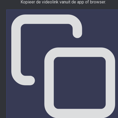
Kopieer de videolink vanuit de app of browser.