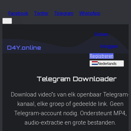
Facebook
Twitter
Telegram
WhatsApp
Gidsen
Inloggen
D4Y.online
Registreren
Nederlands
Telegram
Downloader
Download video''s van elk openbaar Telegram-
kanaal, elke groep of gedeelde link. Geen
Telegram-account nodig. Ondersteunt MP4,
audio-extractie en grote bestanden.