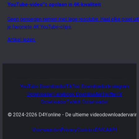
YouTube-video''s opslaan in 4K-kwaliteit
Geen genoegen nemen met lage resolutie. Haal elke pixel uit
je favoriete 4K YouTube-clips.
Artikel lezen
YouTube
Downloader
TikTok
Downloader
Instagram
Downloader
Facebook
Downloader
Twitter/X
Downloader
Twitch
Downloader
© 2024-
2026
D4Y.online -
De ultieme videodownloadervarin
Voorwaarden
Privacy
Cookies
DMCA
API