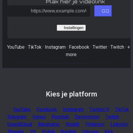
Plak hier je videolink
GO
Instellingen
YouTube · TikTok · Instagram · Facebook · Twitter · Twitch · +
more
Kies je platform
YouTube
Facebook
Instagram
Twitter/X
TikTok
Telegram
Vimeo
Pornhub
Dailymotion
Twitch
SoundCloud
Bandcamp
Reddit
Pinterest
LinkedIn
Threads
VK
Bilibili
Rumble
Odysee
Kick