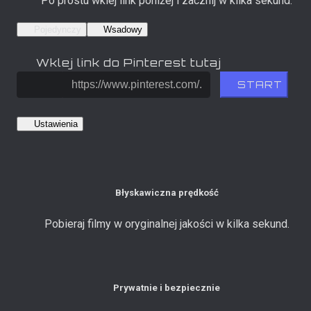
Po prostu wklej link poniżej i zacznij w kilka sekund.
Pojedynczy
Wsadowy
Wklej link do Pinterest tutaj
START
Ustawienia
Błyskawiczna prędkość
Pobieraj filmy w oryginalnej jakości w kilka sekund.
Prywatnie i bezpiecznie