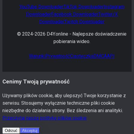
YouTube
Downloader
TikTok
Downloader
Instagram
Downloader
Facebook
Downloader
Twitter/X
Downloader
Twitch
Downloader
© 2024-
2026
D4Y.online -
Najlepsze doświadczenie
pobierania wideo.
Warunki
Prywatność
Ciasteczka
DMCA
API
Cenimy Twoją prywatność
Używamy plików cookie, aby ulepszyć Twoje korzystanie z
serwisu. Stosujemy wyłącznie techniczne pliki cookie
niezbędne do działania strony. Bez śledzenia ani analityki.
Przeczytaj naszą politykę plików cookie
Odrzuć
Akceptuj