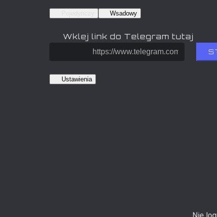
Pojedynczy
Wsadowy
Wklej link do Telegram tutaj
S
Ustawienia
Nie lo