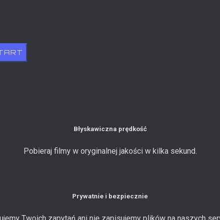
TART
Błyskawiczna prędkość
Pobieraj filmy w oryginalnej jakości w kilka sekund.
Prywatnie i bezpiecznie
gujemy Twoich zapytań ani nie zapisujemy plików na naszych ser