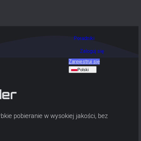
Poradniki
Zaloguj się
Zarejestruj się
Polski
er
bkie pobieranie w wysokiej jakości, bez