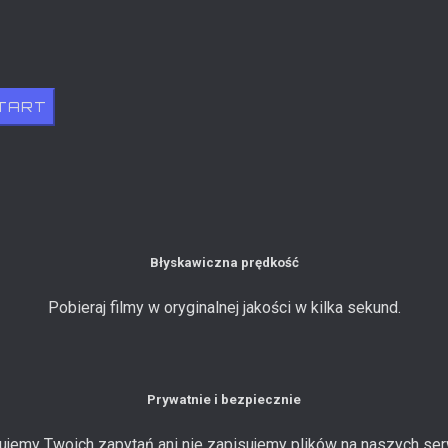
TART
Błyskawiczna prędkość
Pobieraj filmy w oryginalnej jakości w kilka sekund.
Prywatnie i bezpiecznie
gujemy Twoich zapytań ani nie zapisujemy plików na naszych ser