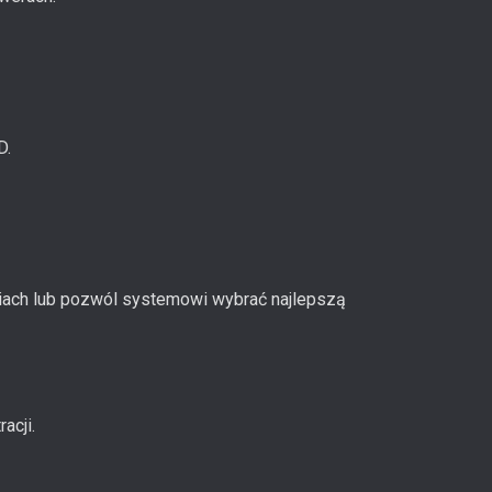
D.
niach lub pozwól systemowi wybrać najlepszą
acji.