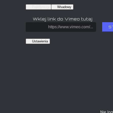
Pojedynczy
Wsadowy
Wklej link do Vimeo tutaj
S
Ustawienia
Nie lo