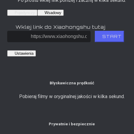
Po prostu wklej link poniżej i zacznij w kilka sekund.
Pojedynczy
Wsadowy
Wklej link do Xiaohongshu tutaj
START
Ustawienia
Błyskawiczna prędkość
Pobieraj filmy w oryginalnej jakości w kilka sekund.
Prywatnie i bezpiecznie