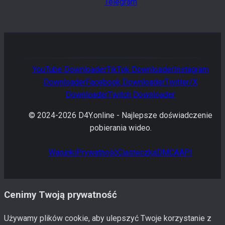
Telegram
YouTube
Downloader
TikTok
Downloader
Instagram
Downloader
Facebook
Downloader
Twitter/X
Downloader
Twitch
Downloader
© 2024-
2026
D4Y.online -
Najlepsze doświadczenie
pobierania wideo.
Warunki
Prywatność
Ciasteczka
DMCA
API
Cenimy Twoją prywatność
Używamy plików cookie, aby ulepszyć Twoje korzystanie z