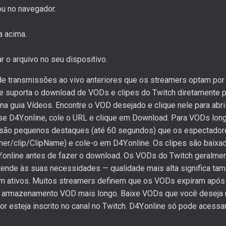
ou no navegador.
a acima.
r o arquivo no seu dispositivo.
 transmissões ao vivo anteriores que os streamers optam por m
e suporta o download de VODs e clipes do Twitch diretamente pa
na guia Vídeos. Encontre o VOD desejado e clique nele para abr
e D4Y.online, cole o URL e clique em Download. Para VODs lon
ps são pequenos destaques (até 60 segundos) que os espectadore
eamer/clip/ClipName) e cole-o em D4Y.online. Os clipes são baixa
4Y.online antes de fazer o download. Os VODs do Twitch geralm
atende às suas necessidades — qualidade mais alta significa ta
m ativos. Muitos streamers definem que os VODs expiram após 
têm armazenamento VOD mais longo. Baixe VODs que você deseja
 esteja inscrito no canal no Twitch. D4Y.online só pode acess