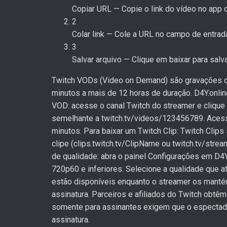
Copiar URL
—
Copie o link do vídeo no app 
2
Colar link
—
Cole a URL no campo de entrad
3
Salvar arquivo
—
Clique em baixar para salva
Twitch VODs (Video on Demand) são gravações de
minutos a mais de 12 horas de duração. D4Y.onlin
VOD: acesse o canal Twitch do streamer e clique 
semelhante a twitch.tv/videos/123456789. Acess
minutos. Para baixar um Twitch Clip: Twitch Cli
clipe (clips.twitch.tv/ClipName ou twitch.tv/str
de qualidade: abra o painel Configurações em D
720p60 e inferiores. Selecione a qualidade que 
estão disponíveis enquanto o streamer os manté
assinatura. Parceiros e afiliados do Twitch ob
somente para assinantes exigem que o espectador
assinatura.