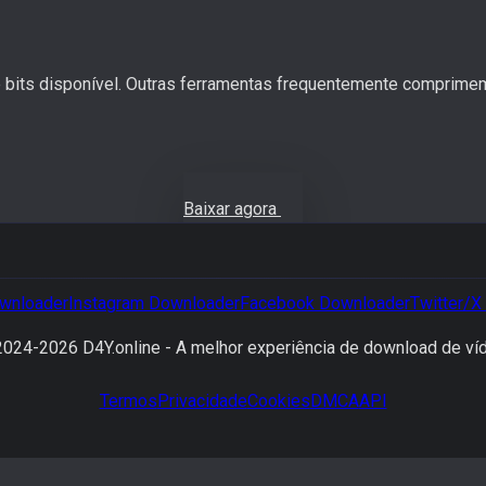
e bits disponível. Outras ferramentas frequentemente comprimem
Baixar agora
wnloader
Instagram
Downloader
Facebook
Downloader
Twitter/X
2024-
2026
D4Y.online -
A melhor experiência de download de ví
Termos
Privacidade
Cookies
DMCA
API