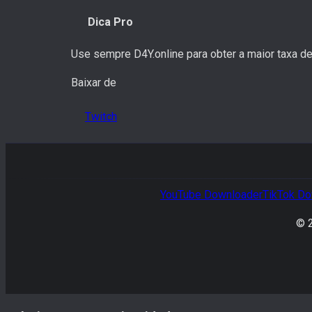
Dica Pro
Use sempre D4Y.online para obter a maior taxa d
Baixar de
Twitch
YouTube
Downloader
TikTok
Do
© 