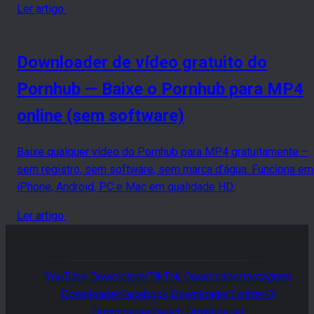
Ler artigo
Downloader de vídeo gratuito do
Pornhub — Baixe o Pornhub para MP4
online (sem software)
Baixe qualquer vídeo do Pornhub para MP4 gratuitamente –
sem registro, sem software, sem marca d’água. Funciona em
iPhone, Android, PC e Mac em qualidade HD.
Ler artigo
YouTube
Downloader
TikTok
Downloader
Instagram
Downloader
Facebook
Downloader
Twitter/X
Downloader
Twitch
Downloader