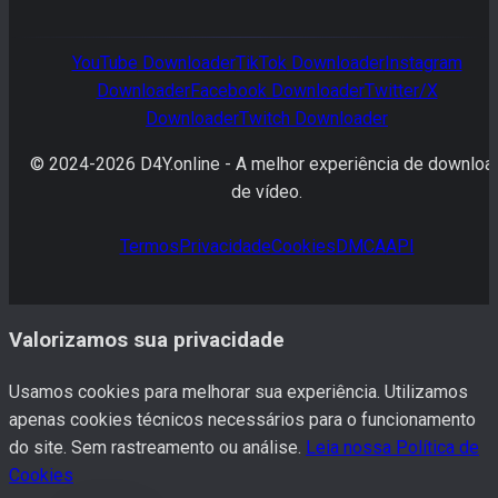
YouTube
Downloader
TikTok
Downloader
Instagram
Downloader
Facebook
Downloader
Twitter/X
Downloader
Twitch
Downloader
© 2024-
2026
D4Y.online -
A melhor experiência de downloa
de vídeo.
Termos
Privacidade
Cookies
DMCA
API
Valorizamos sua privacidade
Usamos cookies para melhorar sua experiência. Utilizamos
apenas cookies técnicos necessários para o funcionamento
do site. Sem rastreamento ou análise.
Leia nossa Política de
Cookies