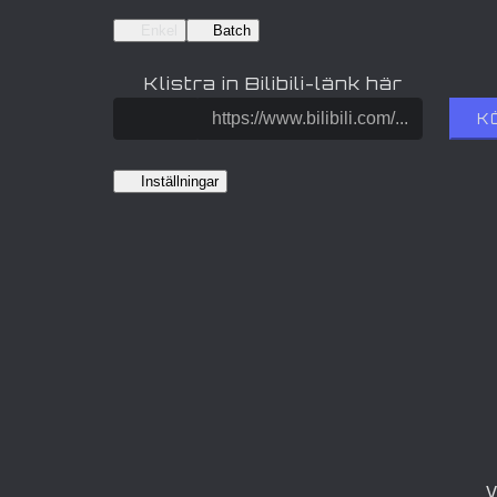
Enkel
Batch
Klistra in Bilibili-länk här
K
Inställningar
V