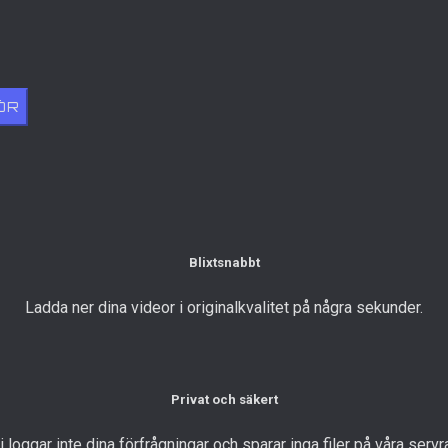
ÖR
Blixtsnabbt
Ladda ner dina videor i originalkvalitet på några sekunder.
Privat och säkert
i loggar inte dina förfrågningar och sparar inga filer på våra servra