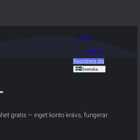
Guider
Logga in
Registrera dig
Svenska
r
 enhet gratis — inget konto krävs, fungerar