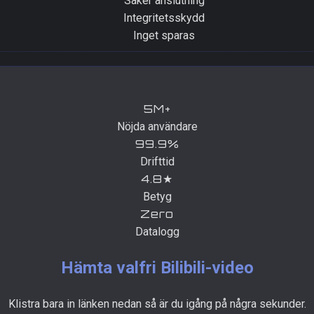
Säker anslutning
Integritetsskydd
Inget sparas
5M+
Nöjda användare
99.9%
Drifttid
4.8★
Betyg
Zero
Datalogg
Hämta valfri Bilibili-video
Klistra bara in länken nedan så är du igång på några sekunder.