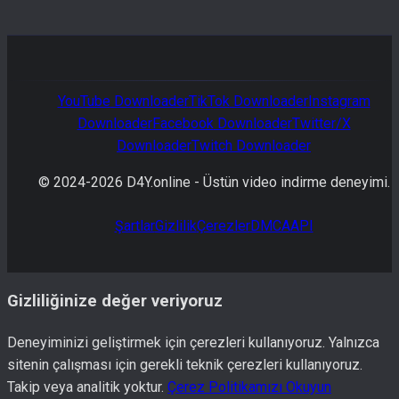
YouTube
Downloader
TikTok
Downloader
Instagram
Downloader
Facebook
Downloader
Twitter/X
Downloader
Twitch
Downloader
© 2024-
2026
D4Y.online -
Üstün video indirme deneyimi.
Şartlar
Gizlilik
Çerezler
DMCA
API
Gizliliğinize değer veriyoruz
Deneyiminizi geliştirmek için çerezleri kullanıyoruz. Yalnızca
sitenin çalışması için gerekli teknik çerezleri kullanıyoruz.
Takip veya analitik yoktur.
Çerez Politikamızı Okuyun