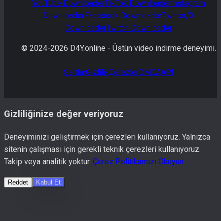
YouTube
Downloader
TikTok
Downloader
Instagram
Downloader
Facebook
Downloader
Twitter/X
Downloader
Twitch
Downloader
© 2024-
2026
D4Y.online -
Üstün video indirme deneyimi.
Şartlar
Gizlilik
Çerezler
DMCA
API
Gizliliğinize değer veriyoruz
Deneyiminizi geliştirmek için çerezleri kullanıyoruz. Yalnızca
sitenin çalışması için gerekli teknik çerezleri kullanıyoruz.
Takip veya analitik yoktur.
Çerez Politikamızı Okuyun
Reddet
Kabul Et