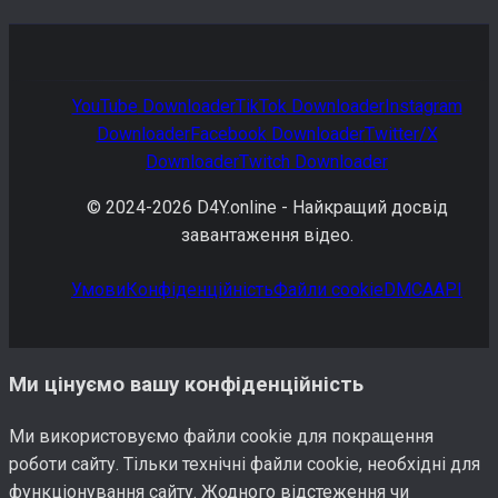
YouTube
Downloader
TikTok
Downloader
Instagram
Downloader
Facebook
Downloader
Twitter/X
Downloader
Twitch
Downloader
© 2024-
2026
D4Y.online -
Найкращий досвід
завантаження відео.
Умови
Конфіденційність
Файли cookie
DMCA
API
Ми цінуємо вашу конфіденційність
Ми використовуємо файли cookie для покращення
роботи сайту. Тільки технічні файли cookie, необхідні для
функціонування сайту. Жодного відстеження чи