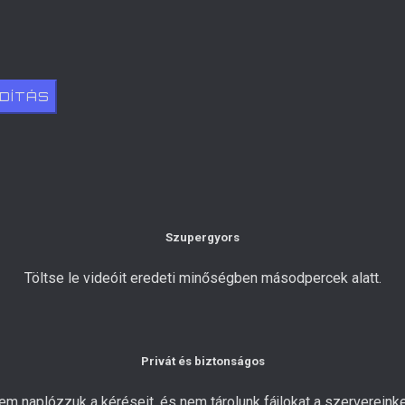
NDÍTÁS
Szupergyors
Töltse le videóit eredeti minőségben másodpercek alatt.
Privát és biztonságos
em naplózzuk a kéréseit, és nem tárolunk fájlokat a szervereinke