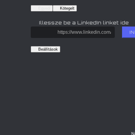
Egyedi
Kötegelt
Illessze be a LinkedIn linket ide
I
Beállítások
N