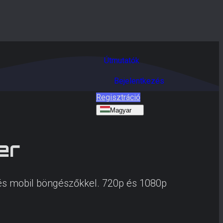
Útmutatók
Bejelentkezés
Regisztráció
Magyar
er
l és mobil böngészőkkel. 720p és 1080p