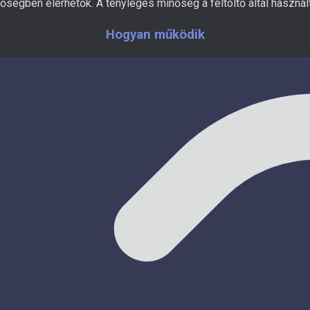
ségben elérhetők. A tényleges minőség a feltöltő által használt
Hogyan működik