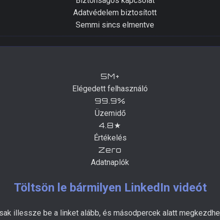
Biztonságos kapcsolat
Adatvédelem biztosított
Semmi sincs elmentve
5M+
Elégedett felhasználó
99.9%
Üzemidő
4.8★
Értékelés
Zero
Adatnaplók
Töltsön le bármilyen LinkedIn videót
sak illessze be a linket alább, és másodpercek alatt megkezdhet