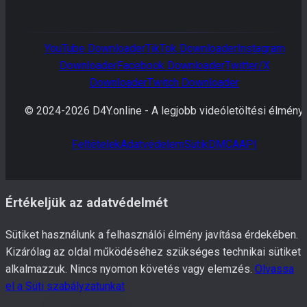
YouTube
Downloader
TikTok
Downloader
Instagram
Downloader
Facebook
Downloader
Twitter/X
Downloader
Twitch
Downloader
© 2024-
2026
D4Y.online -
A legjobb videóletöltési élmény.
Feltételek
Adatvédelem
Sütik
DMCA
API
Értékeljük az adatvédelmét
Sütiket használunk a felhasználói élmény javítása érdekében.
Kizárólag az oldal működéséhez szükséges technikai sütiket
alkalmazzuk. Nincs nyomon követés vagy elemzés.
Olvassa
el a Süti szabályzatunkat