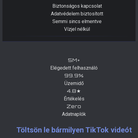
Biztonságos kapcsolat
Adatvédelem biztosított
Semmi sincs elmentve
Vízjel nélkül
5M+
Elégedett felhasználó
99.9%
Üzemidő
4.8★
Értékelés
Zero
Adatnaplók
Töltsön le bármilyen TikTok videót