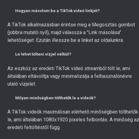
Hogyan másolom be a TikTok videó linkjét?
A TikTok alkalmazásban érintse meg a Megosztás gombot
(jobbra mutató nyíl), majd válassza a "Link másolása"
lehetőséget. Ezután illessze be a linket az oldalunkra.
Le lehet tölteni vízjel nélkül?
Az eszköz az eredeti TikTok videó streamből tölt le, ami
általában eltávolítja vagy minimalizálja a felhasználónévre
utaló vízjelet.
Milyen minőségben tölthetők le a videók?
A TikTok videók maximálisan elérhető minőségben tölthetők
le, ami általában 1080x1920 pixeles felbontás. A minőség a
eredeti feltöltéstől függ.