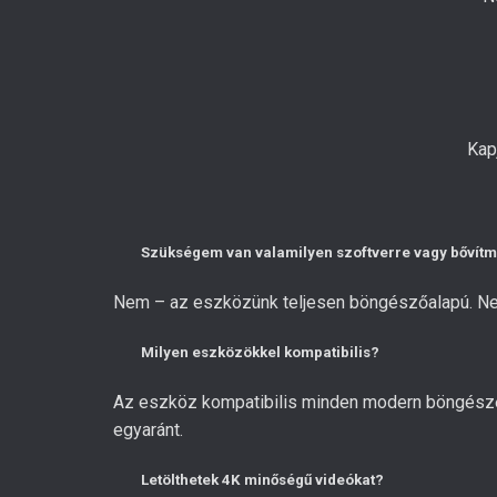
Kap
Szükségem van valamilyen szoftverre vagy bővít
Nem – az eszközünk teljesen böngészőalapú. Nem k
Milyen eszközökkel kompatibilis?
Az eszköz kompatibilis minden modern böngészőve
egyaránt.
Letölthetek 4K minőségű videókat?