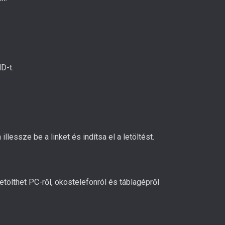
D-t.
essze be a linket és indítsa el a letöltést.
ölthet PC-ről, okostelefonról és táblagépről