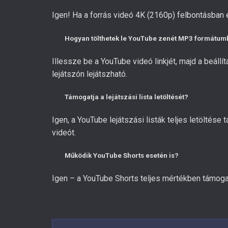
Igen! Ha a forrás videó 4K (2160p) felbontásban é
Hogyan tölthetek le YouTube zenét MP3 formátu
Illessze be a YouTube videó linkjét, majd a beál
lejátszón lejátszható.
Támogatja a lejátszási lista letöltését?
Igen, a YouTube lejátszási listák teljes letöltése
videót.
Működik YouTube Shorts esetén is?
Igen – a YouTube Shorts teljes mértékben támogato