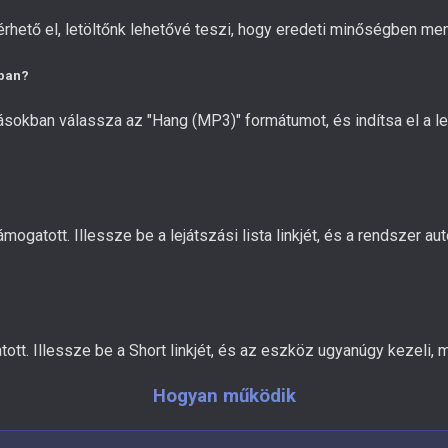
rhető el, letöltőnk lehetővé teszi, hogy eredeti minőségben ments
mban?
lításokban válassza az "Hang (MP3)" formátumot, és indítsa el a
 támogatott. Illessze be a lejátszási lista linkjét, és a rendszer
tt. Illessze be a Short linkjét, és az eszköz ugyanúgy kezeli, m
Hogyan működik