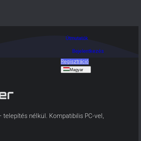
Útmutatók
Bejelentkezés
Regisztráció
Magyar
er
elepítés nélkül. Kompatibilis PC-vel,