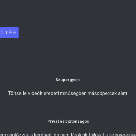
NDÍTÁS
Szupergyors
Töltse le videóit eredeti minőségben másodpercek alatt.
Privát és biztonságos
em naplózzuk a kéréseit, és nem tárolunk fájlokat a szervereinke