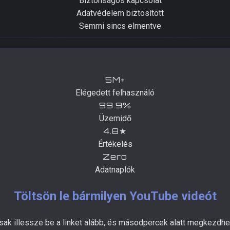
Biztonságos kapcsolat
Adatvédelem biztosított
Semmi sincs elmentve
5M+
Elégedett felhasználó
99.9%
Üzemidő
4.8★
Értékelés
Zero
Adatnaplók
Töltsön le bármilyen YouTube videót
sak illessze be a linket alább, és másodpercek alatt megkezdhet