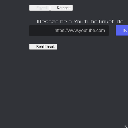
Egyedi
Kötegelt
Illessze be a YouTube linket ide
I
Beállítások
N