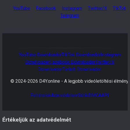
YouTube
Facebook
Instagram
Twitter/X
TikTok
Telegram
YouTube
Downloader
TikTok
Downloader
Instagram
Downloader
Facebook
Downloader
Twitter/X
Downloader
Twitch
Downloader
© 2024-
2026
D4Y.online -
A legjobb videóletöltési élmény.
Feltételek
Adatvédelem
Sütik
DMCA
API
Értékeljük az adatvédelmét