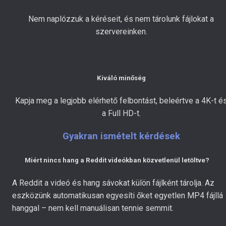
Nem naplózzuk a kéréseit, és nem tárolunk fájlokat a
szervereinken.
Kiváló minőség
Kapja meg a legjobb elérhető felbontást, beleértve a 4K-t é
a Full HD-t.
Gyakran ismételt kérdések
Miért nincs hang a Reddit videókban közvetlenül letöltve?
A Reddit a videó és hang sávokat külön fájlként tárolja. Az
eszközünk automatikusan egyesíti őket egyetlen MP4 fájllá
hanggal – nem kell manuálisan tennie semmit.