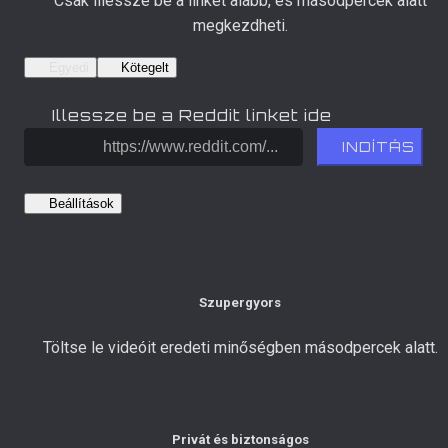
Csak illessze be a linket alább, és másodpercek alatt
megkezdheti.
Egyedi
Kötegelt
Illessze be a Reddit linket ide
INDÍTÁS
Beállítások
Szupergyors
Töltse le videóit eredeti minőségben másodpercek alatt.
Privát és biztonságos