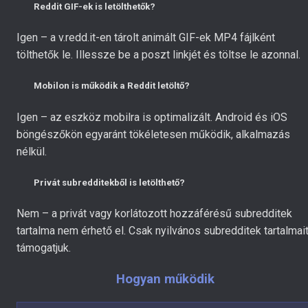
Reddit GIF-ek is letölthetők?
Igen – a v.redd.it-en tárolt animált GIF-ek MP4 fájlként
tölthetők le. Illessze be a poszt linkjét és töltse le azonnal.
Mobilon is működik a Reddit letöltő?
Igen – az eszköz mobilra is optimalizált. Android és iOS
böngészőkön egyaránt tökéletesen működik, alkalmazás
nélkül.
Privát subredditekből is letölthető?
Nem – a privát vagy korlátozott hozzáférésű subredditek
tartalma nem érhető el. Csak nyilvános subredditek tartalmai
támogatjuk.
Hogyan működik