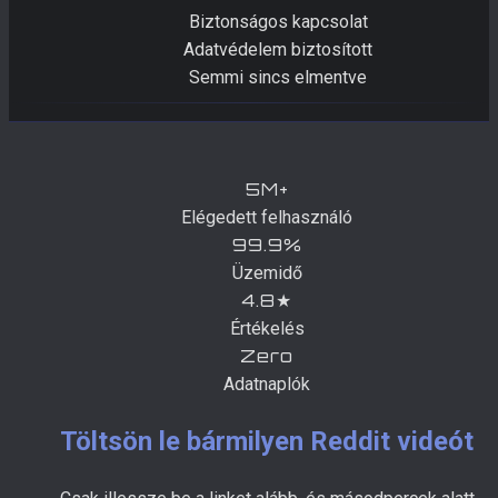
Biztonságos kapcsolat
Adatvédelem biztosított
Semmi sincs elmentve
5M+
Elégedett felhasználó
99.9%
Üzemidő
4.8★
Értékelés
Zero
Adatnaplók
Töltsön le bármilyen Reddit videót