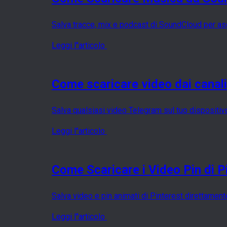
Salva tracce, mix e podcast di SoundCloud per asco
Leggi l''articolo
Come scaricare video dai canal
Salva qualsiasi video Telegram sul tuo dispositivo 
Leggi l''articolo
Come Scaricare i Video Pin di P
Salva video e pin animati di Pinterest direttamen
Leggi l''articolo