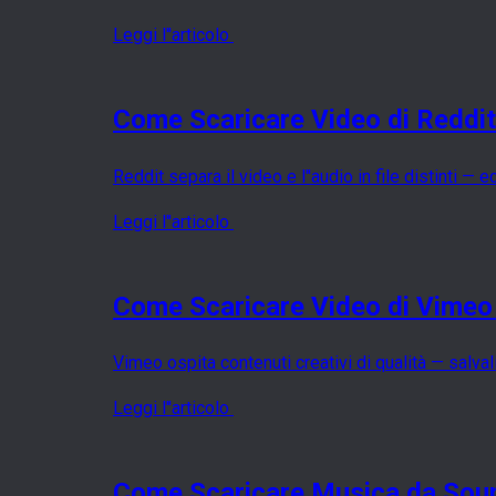
Leggi l''articolo
Come Scaricare Video di Reddit 
Reddit separa il video e l''audio in file distinti —
Leggi l''articolo
Come Scaricare Video di Vimeo 
Vimeo ospita contenuti creativi di qualità — salvali
Leggi l''articolo
Come Scaricare Musica da Sou