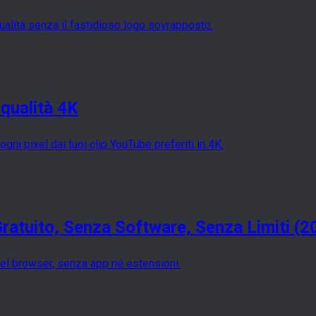
qualità senza il fastidioso logo sovrapposto.
qualità 4K
gni pixel dai tuoi clip YouTube preferiti in 4K.
atuito, Senza Software, Senza Limiti (2
nel browser, senza app né estensioni.