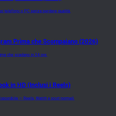
uo telefono o PC senza perdere qualità.
agram Prima che Scompaiano (2026)
rima che scadano in 24 ore.
k in HD (Inclusi i Reels)
isponibile — Reels, Watch e post normali.