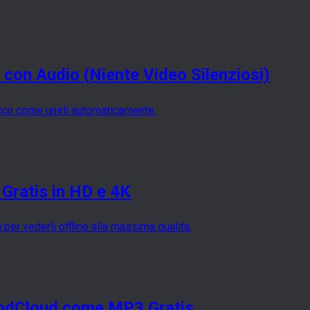
con Audio (Niente Video Silenziosi)
 ecco come unirli automaticamente.
Gratis in HD e 4K
 per vederli offline alla massima qualità.
ndCloud come MP3 Gratis