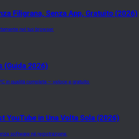
za Filigrana, Senza App, Gratuito (2026)
ettamente nel tuo browser.
 (Guida 2026)
C in qualità completa — veloce e gratuito.
ist YouTube in Una Volta Sola (2026)
senza software né registrazione.