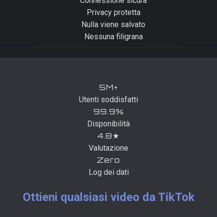
Connessione sicura
Privacy protetta
Nulla viene salvato
Nessuna filigrana
5M+
Utenti soddisfatti
99.9%
Disponibilità
4.8★
Valutazione
Zero
Log dei dati
Ottieni qualsiasi video da TikTok