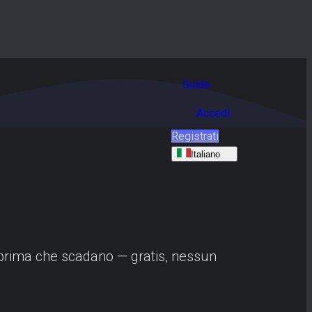
Guide
Accedi
Registrati
Italiano
ck prima che scadano — gratis, nessun