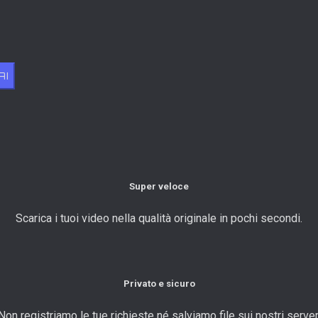
AI
Super veloce
Scarica i tuoi video nella qualità originale in pochi secondi.
Privato e sicuro
Non registriamo le tue richieste né salviamo file sui nostri server