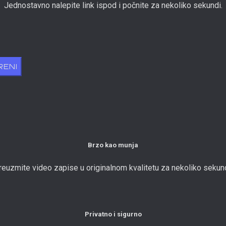
Jednostavno nalepite link ispod i počnite za nekoliko sekundi.
RENI
Brzo kao munja
reuzmite video zapise u originalnom kvalitetu za nekoliko sekund
Privatno i sigurno