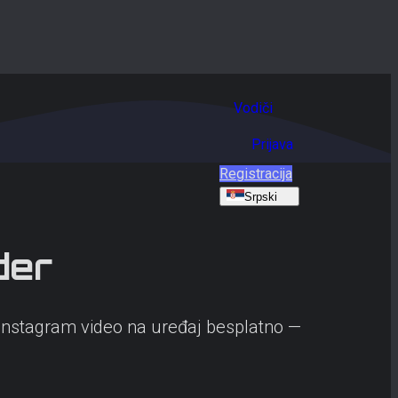
Vodiči
Prijava
Registracija
Srpski
der
i Instagram video na uređaj besplatno —