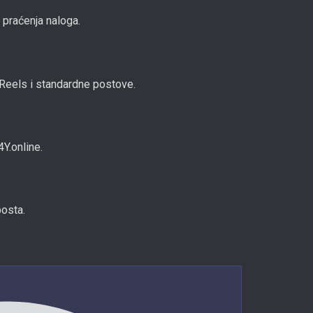
 praćenja naloga.
Reels i standardne postove.
4Y.online.
posta.