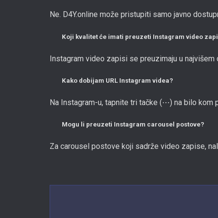
Ne. D4Y.online može pristupiti samo javno dostupn
Koji kvalitet će imati preuzeti Instagram video zap
Instagram video zapisi se preuzimaju u najvišem
Kako dobijam URL Instagram videa?
Na Instagram-u, tapnite tri tačke (⋯) na bilo kom pos
Mogu li preuzeti Instagram carousel postove?
Za carousel postove koji sadrže video zapise, nale