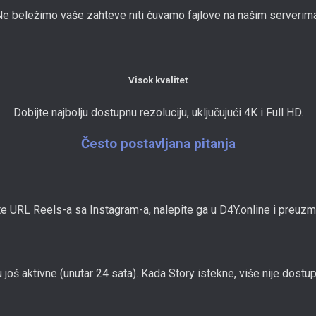
Ne beležimo vaše zahteve niti čuvamo fajlove na našim serverima
Visok kvalitet
Dobijte najbolju dostupnu rezoluciju, uključujući 4K i Full HD.
Često postavljana pitanja
e URL Reels-a sa Instagram-a, nalepite ga u D4Y.online i preuzmi
oš aktivne (unutar 24 sata). Kada Story istekne, više nije dostup