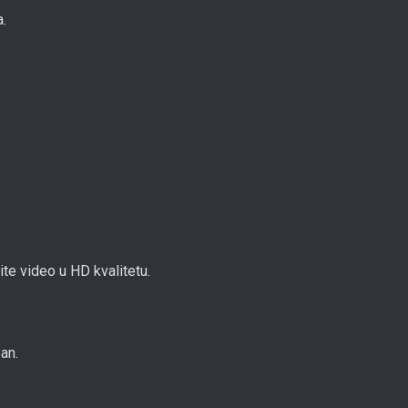
.
te video u HD kvalitetu.
an.