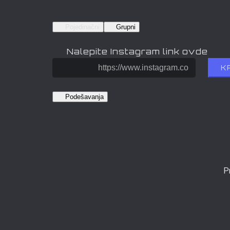
Pojedinačni
Grupni
Nalepite Instagram link ovde
K
Podešavanja
P