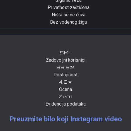
Sigurna veza
Privatnost zaštićena
Ništa se ne čuva
Bez vodenog žiga
5M+
Zadovoljni korisnici
99.9%
Dostupnost
4.8★
Ocena
Zero
Evidencija podataka
Preuzmite bilo koji Instagram video