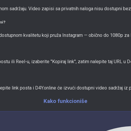
om sadržaju. Video zapisi sa privatnih naloga nisu dostupni bez
isi?
 dostupnom kvalitetu koji pruža Instagram — obično do 1080p za 
tu ili Reel-u, izaberite ''Kopiraj link'', zatim nalepite taj URL u D
pite link posta i D4Y.online će izvući dostupni video sadržaj iz 
Kako funkcioniše