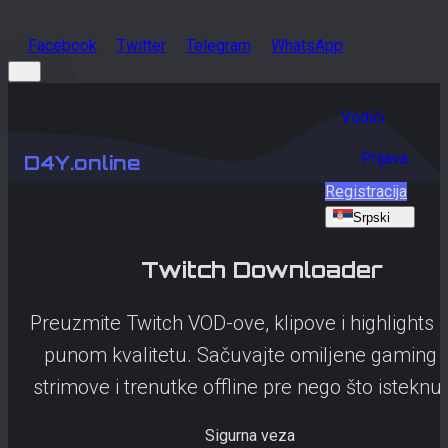
Facebook
Twitter
Telegram
WhatsApp
Vodiči
Prijava
D4Y.online
Registracija
Srpski
Twitch
Downloader
Preuzmite Twitch VOD-ove, klipove i highlights 
punom kvalitetu. Sačuvajte omiljene gaming
strimove i trenutke offline pre nego što isteknu.
Sigurna veza