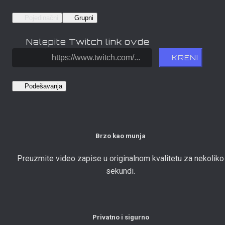
Pojedinačni
Grupni
Nalepite Twitch link ovde
KRENI
Podešavanja
Brzo kao munja
Preuzmite video zapise u originalnom kvalitetu za nekoliko
sekundi.
Privatno i sigurno