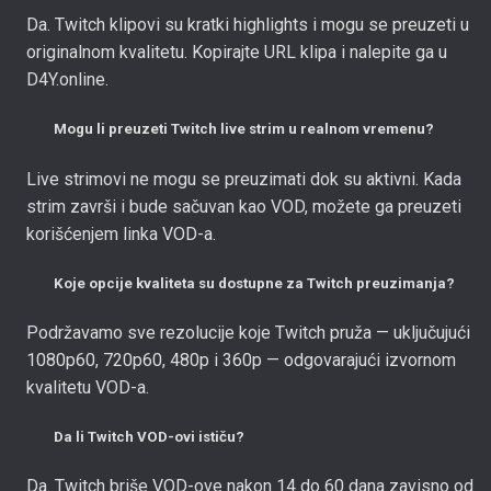
Da. Twitch klipovi su kratki highlights i mogu se preuzeti u
originalnom kvalitetu. Kopirajte URL klipa i nalepite ga u
D4Y.online.
Mogu li preuzeti Twitch live strim u realnom vremenu?
Live strimovi ne mogu se preuzimati dok su aktivni. Kada
strim završi i bude sačuvan kao VOD, možete ga preuzeti
korišćenjem linka VOD-a.
Koje opcije kvaliteta su dostupne za Twitch preuzimanja?
Podržavamo sve rezolucije koje Twitch pruža — uključujući
1080p60, 720p60, 480p i 360p — odgovarajući izvornom
kvalitetu VOD-a.
Da li Twitch VOD-ovi ističu?
Da. Twitch briše VOD-ove nakon 14 do 60 dana zavisno od