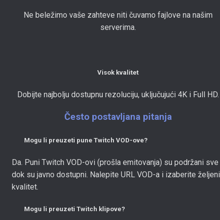
Ne beležimo vaše zahteve niti čuvamo fajlove na našim
serverima.
Visok kvalitet
Dobijte najbolju dostupnu rezoluciju, uključujući 4K i Full HD.
Često postavljana pitanja
Mogu li preuzeti pune Twitch VOD-ove?
Da. Puni Twitch VOD-ovi (prošla emitovanja) su podržani sve
dok su javno dostupni. Nalepite URL VOD-a i izaberite željeni
kvalitet.
Mogu li preuzeti Twitch klipove?