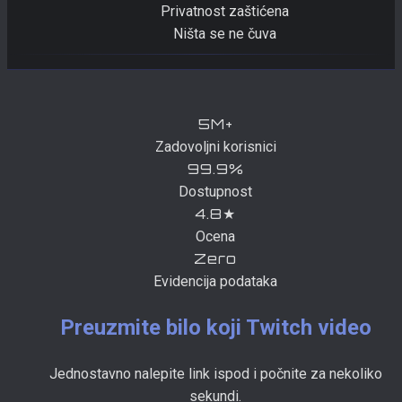
Privatnost zaštićena
Ništa se ne čuva
5M+
Zadovoljni korisnici
99.9%
Dostupnost
4.8★
Ocena
Zero
Evidencija podataka
Preuzmite bilo koji Twitch video
Jednostavno nalepite link ispod i počnite za nekoliko
sekundi.