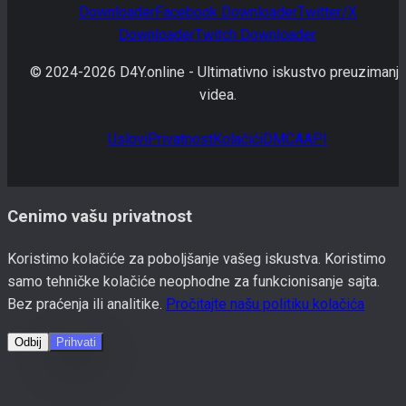
Downloader
Facebook
Downloader
Twitter/X
Downloader
Twitch
Downloader
© 2024-
2026
D4Y.online -
Ultimativno iskustvo preuzimanja
videa.
Uslovi
Privatnost
Kolačići
DMCA
API
Cenimo vašu privatnost
Koristimo kolačiće za poboljšanje vašeg iskustva. Koristimo
samo tehničke kolačiće neophodne za funkcionisanje sajta.
Bez praćenja ili analitike.
Pročitajte našu politiku kolačića
Odbij
Prihvati