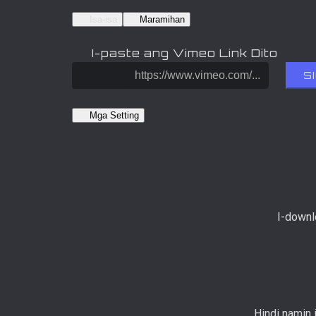
Isa-isa
Maramihan
I-paste ang Vimeo Link Dito
S
Mga Setting
I-downl
Hindi namin 