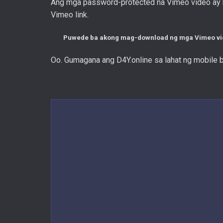
Ang mga password-protected na Vimeo video ay hi
Vimeo link.
Puwede ba akong mag-download ng mga Vimeo vi
Oo. Gumagana ang D4Y.online sa lahat ng mobile b