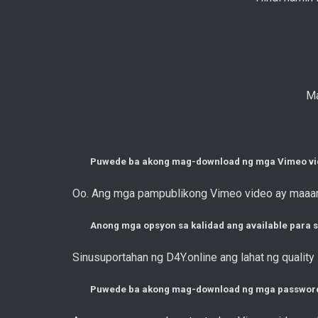
Ma
Puwede ba akong mag-download ng mga Vimeo vid
Oo. Ang mga pampublikong Vimeo video ay maaarin
Anong mga opsyon sa kalidad ang available para
Sinusuportahan ng D4Y.online ang lahat ng qualit
Puwede ba akong mag-download ng mga password