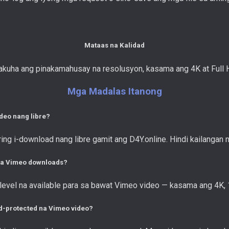
Mataas na Kalidad
kuha ang pinakamahusay na resolusyon, kasama ang 4K at Full 
Mga Madalas Itanong
eo nang libre?
g i-download nang libre gamit ang D4Y.online. Hindi kailangan 
 sa Vimeo downloads?
y level na available para sa bawat Vimeo video — kasama ang 4K
-protected na Vimeo video?