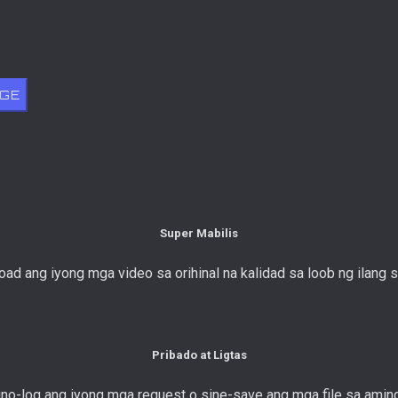
IGE
Super Mabilis
oad ang iyong mga video sa orihinal na kalidad sa loob ng ilang 
Pribado at Ligtas
ino-log ang iyong mga request o sine-save ang mga file sa amin