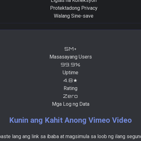
Ligtas na Koneksyon
Protektadong Privacy
Walang Sine-save
5M+
Masasayang Users
99.9%
Uptime
4.8★
Rating
Zero
Mga Log ng Data
Kunin ang Kahit Anong Vimeo Video
paste lang ang link sa ibaba at magsimula sa loob ng ilang segun