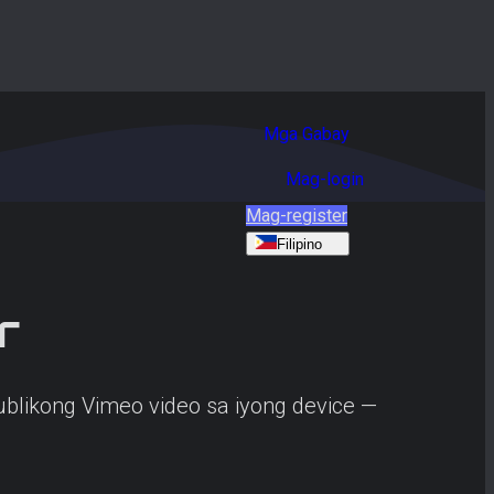
Mga Gabay
Mag-login
Mag-register
Filipino
r
blikong Vimeo video sa iyong device —