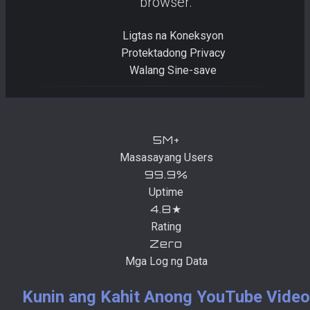
browser.
Ligtas na Koneksyon
Protektadong Privacy
Walang Sine-save
5M+
Masasayang Users
99.9%
Uptime
4.8★
Rating
Zero
Mga Log ng Data
Kunin ang Kahit Anong YouTube Video