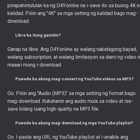
pinapahintulutan ka ng D4Y.online na i-save ito sa buong 4K n
kalidad. Piliin ang ''4K'' sa mga setting ng kalidad bago mag-
download.
Libre ba itong gamitin?
Ganap na libre. Ang D4Y.online ay walang nakatagong bayad,
walang subscription, at walang limitasyon sa dami ng video 
maaari mong i-download.
Puwede ba akong mag-convert ng YouTube videos sa MP3?
Oo. Piliin ang ''Audio (MP3)'' sa mga setting ng format bago
mag-download. Kukuhanin ang audio mula sa video at ise-
save bilang isang high-quality na MP3 file.
Puwede ba akong mag-download ng mga YouTube playlist?
Oo. I-paste ang URL ng YouTube playlist at i-enable ang