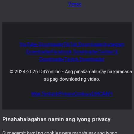
Vimeo
YouTube
Downloader
TikTok
Downloader
Instagram
Downloader
Facebook
Downloader
Twitter/X
Downloader
Twitch
Downloader
© 2024-
2026
D4Y.online -
Ang pinakamahusay na karanasa
sa pag-download ng video.
Mga Tuntunin
Privacy
Cookies
DMCA
API
Pinahahalagahan namin ang iyong privacy
Gumagamit kami ng cookies para mapahusay ang iyong