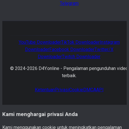
Telegram
YouTube
Downloader
TikTok
Downloader
Instagram
Downloader
Facebook
Downloader
Twitter/X
Downloader
Twitch
Downloader
© 2024-
2026
D4Y.online -
Pengalaman pengunduhan video
terbaik.
Ketentuan
Privasi
Cookie
DMCA
API
Kami menghargai privasi Anda
Kami menggunakan cookie untuk meningkatkan pengalaman