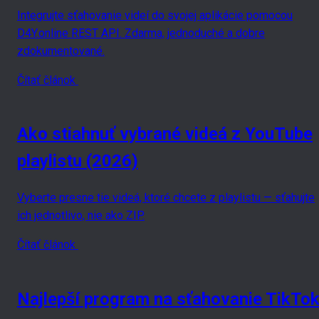
Integrujte sťahovanie videí do svojej aplikácie pomocou
D4Y.online REST API. Zdarma, jednoduché a dobre
zdokumentované.
Čítať článok
Ako stiahnuť vybrané videá z YouTube
playlistu (2026)
Vyberte presne tie videá, ktoré chcete z playlistu — sťahujte
ich jednotlivo, nie ako ZIP.
Čítať článok
Najlepší program na sťahovanie TikTo