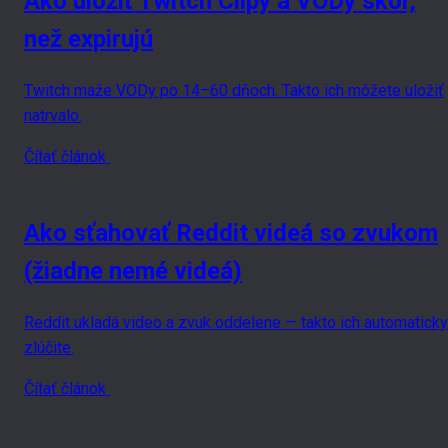
Ako uložiť Twitch Clipy a VODy skôr,
než expirujú
Twitch maže VODy po 14–60 dňoch. Takto ich môžete uložiť
natrvalo.
Čítať článok
Ako sťahovať Reddit videá so zvukom
(žiadne nemé videá)
Reddit ukladá video a zvuk oddelene — takto ich automaticky
zlúčite.
Čítať článok