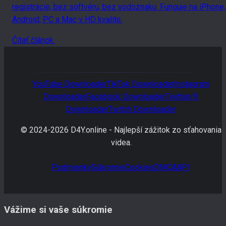
registrácie, bez softvéru, bez vodoznaku. Funguje na iPhone,
Android, PC a Mac v HD kvalite.
Čítať článok
YouTube
Downloader
TikTok
Downloader
Instagram
Downloader
Facebook
Downloader
Twitter/X
Downloader
Twitch
Downloader
© 2024-
2026
D4Y.online -
Najlepší zážitok zo sťahovania
videa.
Podmienky
Súkromie
Cookies
DMCA
API
Vážime si vaše súkromie