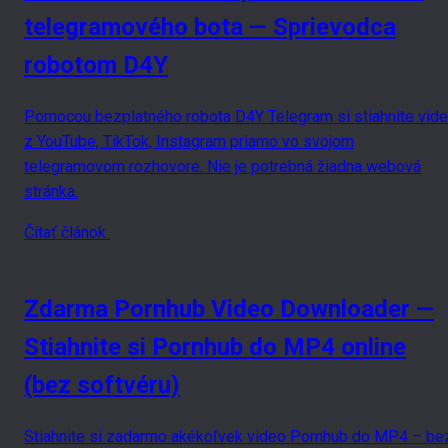
telegramového bota — Sprievodca
robotom D4Y
Pomocou bezplatného robota D4Y Telegram si stiahnite vid
z YouTube, TikTok, Instagram priamo vo svojom
telegramovom rozhovore. Nie je potrebná žiadna webová
stránka.
Čítať článok
Zdarma Pornhub Video Downloader —
Stiahnite si Pornhub do MP4 online
(bez softvéru)
Stiahnite si zadarmo akékoľvek video Pornhub do MP4 – be