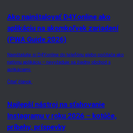
Ako nainštalovať D4Y.online ako
aplikáciu na akomkoľvek zariadení
(PWA Guide 2026)
Nainštalujte si D4Y.online do telefónu alebo počítača ako
natívnu aplikáciu – nevyžaduje sa žiadny obchod s
aplikáciami.
Čítať článok
Najlepší nástroj na sťahovanie
Instagramu v roku 2026 – kotúče,
príbehy, príspevky