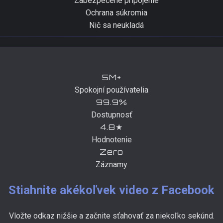
Zabezpečené pripojenie
Ochrana súkromia
Nič sa neukladá
5M+
Spokojní používatelia
99.9%
Dostupnosť
4.8★
Hodnotenie
Zero
Záznamy
Stiahnite akékoľvek video z Facebook
Vložte odkaz nižšie a začnite sťahovať za niekoľko sekúnd.