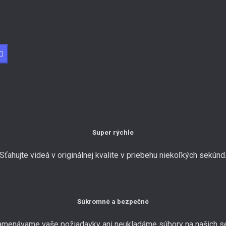
O
Super rýchle
Sťahujte videá v originálnej kvalite v priebehu niekoľkých sekúnd
Súkromné a bezpečné
menávame vaše požiadavky ani neukladáme súbory na našich se