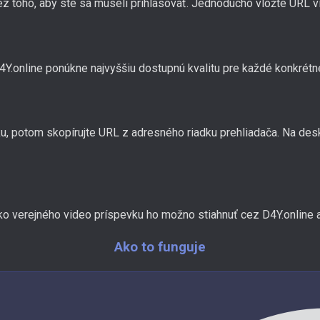
z toho, aby ste sa museli prihlasovať. Jednoducho vložte URL vi
Y.online ponúkne najvyššiu dostupnú kvalitu pre každé konkrétn
vku, potom skopírujte URL z adresného riadku prehliadača. Na de
ako verejného video príspevku ho možno stiahnuť cez D4Y.online
Ako to funguje