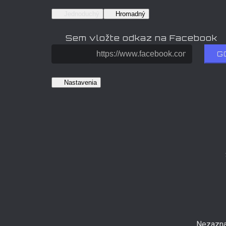
Jednoduchý
Hromadný
Sem vložte odkaz na Facebook
G
Nastavenia
Nezazna