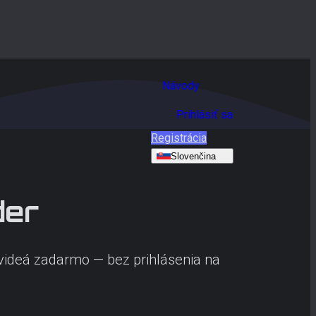
Návody
Prihlásiť sa
Registrácia
Slovenčina
er
 videá zadarmo — bez prihlásenia na