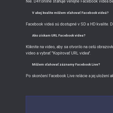
Nie. D4Y.online sťahuje verejné Facebook videá be
V akej kvalite môžem sťahovať Facebook videá?
Facebook videá sú dostupné v SD a HD kvalite. D4
Ako získam URL Facebook videa?
Kliknite na video, aby sa otvorilo na celú obrazo
video a vybrať ''Kopírovať URL videa''.
Môžem sťahovať záznamy Facebook Live?
Po skončení Facebook Live relácie a jej uložení 