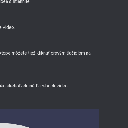
dea a stiahnite.
e video.
sktope môžete tiež kliknúť pravým tlačidlom na
 ako akékoľvek iné Facebook video.