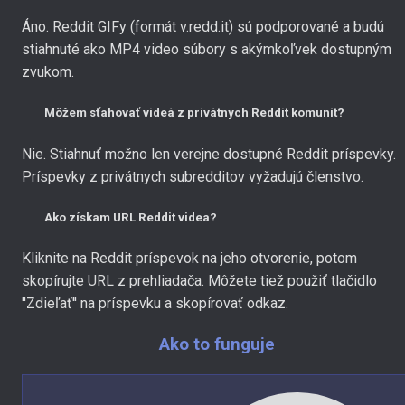
Áno. Reddit GIFy (formát v.redd.it) sú podporované a budú
stiahnuté ako MP4 video súbory s akýmkoľvek dostupným
zvukom.
Môžem sťahovať videá z privátnych Reddit komunít?
Nie. Stiahnuť možno len verejne dostupné Reddit príspevky.
Príspevky z privátnych subredditov vyžadujú členstvo.
Ako získam URL Reddit videa?
Kliknite na Reddit príspevok na jeho otvorenie, potom
skopírujte URL z prehliadača. Môžete tiež použiť tlačidlo
''Zdieľať'' na príspevku a skopírovať odkaz.
Ako to funguje