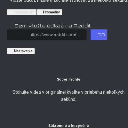
Vložte odkaz nižšie a začnite sťahovať za niekoľko sekúnd.
Jednoduchý
Hromadný
Sem vložte odkaz na Reddit
GO
Nastavenia
Super rýchle
Sťahujte videá v originálnej kvalite v priebehu niekoľkých
sekúnd.
Súkromné a bezpečné