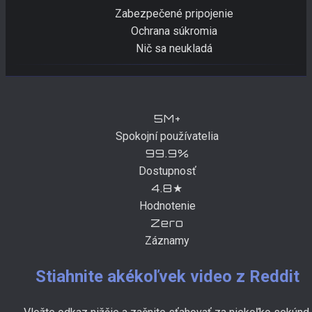
Zabezpečené pripojenie
Ochrana súkromia
Nič sa neukladá
5M+
Spokojní používatelia
99.9%
Dostupnosť
4.8★
Hodnotenie
Zero
Záznamy
Stiahnite akékoľvek video z Reddit