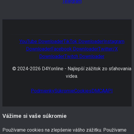
Telegram
YouTube
Downloader
TikTok
Downloader
Instagram
Downloader
Facebook
Downloader
Twitter/X
Downloader
Twitch
Downloader
© 2024-
2026
D4Y.online -
Najlepší zážitok zo sťahovania
videa.
Podmienky
Súkromie
Cookies
DMCA
API
Vážime si vaše súkromie
Používame cookies na zlepšenie vášho zážitku. Používame